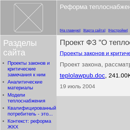
Реформа теплоснабже
На главную
Карта сайта
Настройки
Разделы
Проект ФЗ "О тепл
сайта
Проекты законов и критич
Проекты законов и
Проект закона, рассма
критические
замечания к ним
teplolawpub.doc
, 241.00
Аналитические
19 июль 2004
материалы
Модели
теплоснабжения
Квалифицированный
потребитель - это...
Контекст: реформа
ЖКХ