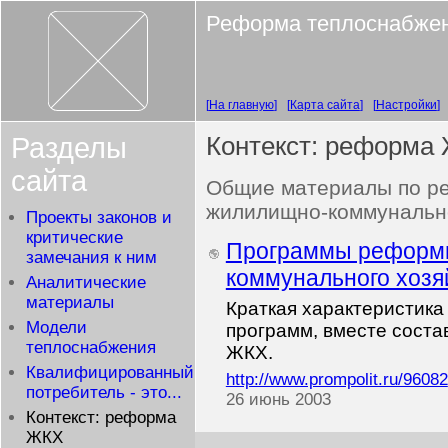
Реформа теплоснабже
На главную
Карта сайта
Настройки
Разделы
Контекст: реформа
сайта
Общие материалы по р
жилилищно-коммунально
Проекты законов и
критические
Программы реформ
замечания к ним
коммунального хозя
Аналитические
материалы
Краткая характеристика
Модели
программ, вместе сост
теплоснабжения
ЖКХ.
Квалифицированный
http://www.prompolit.ru/96082
потребитель - это...
26 июнь 2003
Контекст: реформа
ЖКХ